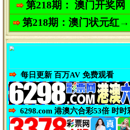
第218期： 澳门开奖网
第218期：澳门状元红
每日更新 百万AV 免费观看
6298.com 港澳六合彩53倍 时时