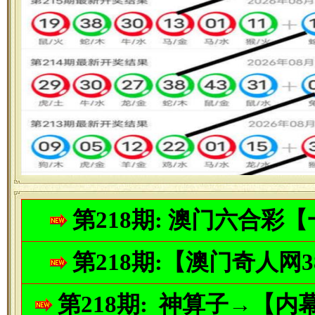
第218期: 澳门六合
第218期:【澳门奇人网
第218期: 神算子→【