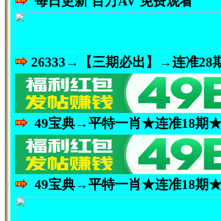
每日更新 百万AV 免费观看
26333→【三期必出】→连准2
49宝典→平特一肖★连准18期
49宝典→平特一肖★连准18期