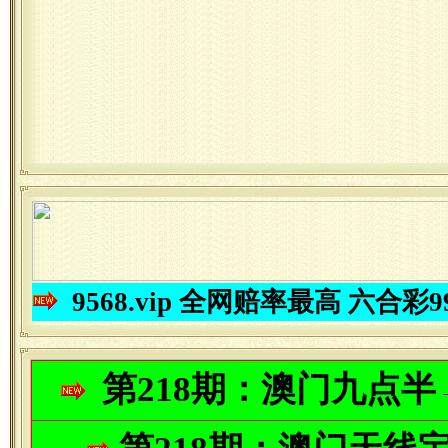
9568.vip 全网赔率最高 六合彩9
第218期：澳门九点