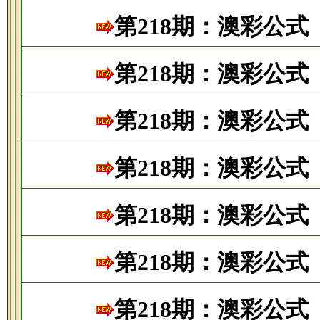
第218期：澳彩公式
第218期：澳彩公式
第218期：澳彩公式
第218期：澳彩公式
第218期：澳彩公式
第218期：澳彩公式
第218期：澳彩公式