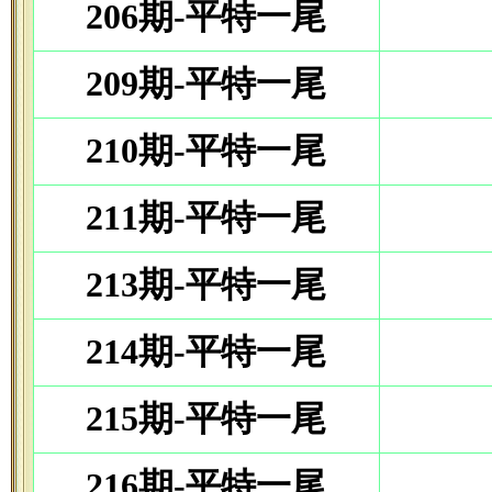
206期-平特一尾
209期-平特一尾
210期-平特一尾
211期-平特一尾
213期-平特一尾
214期-平特一尾
215期-平特一尾
216期-平特一尾