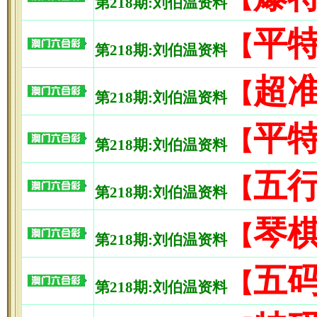
第218期:刘伯温资料
平
【
第218期:刘伯温资料
超
【
第218期:刘伯温资料
平
【
第218期:刘伯温资料
五
【
第218期:刘伯温资料
琴
【
第218期:刘伯温资料
五
【
第218期:刘伯温资料