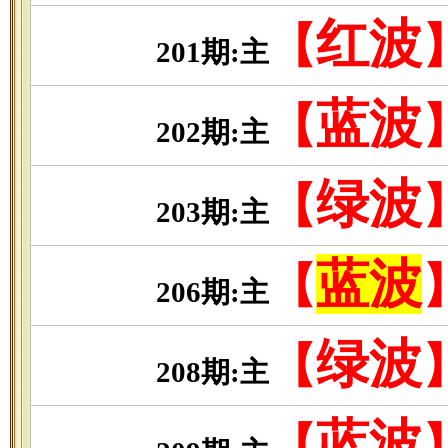
红波
【
201期:主
蓝波
【
202期:主
绿
波
【
203期:主
蓝波
【
206期:主
绿
波
【
208期:主
蓝波
【