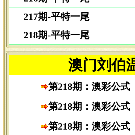
217期-平特一尾
218期-平特一尾
澳门刘伯
第218期：澳彩公式
第218期：澳彩公式
第218期：澳彩公式