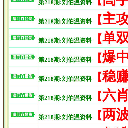
【
第218期:刘伯温资料
主
【
第218期:刘伯温资料
单双
【
第218期:刘伯温资料
爆
【
第218期:刘伯温资料
稳
【
第218期:刘伯温资料
六
【
第218期:刘伯温资料
两
【
第218期:刘伯温资料