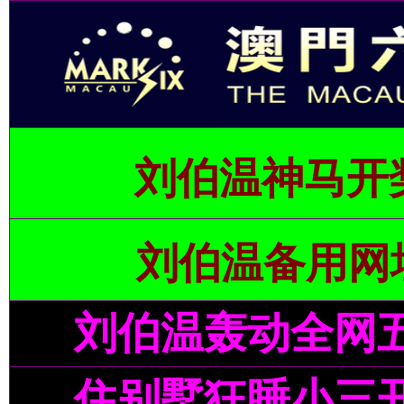
刘伯温神马
开
刘伯温备用网
刘伯温轰动全网
住别墅狂睡小三