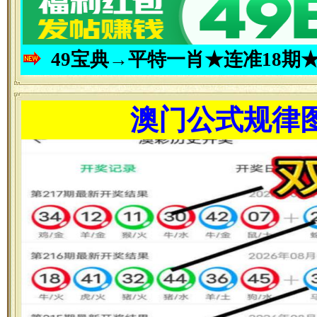
49宝典→平特一肖★连准18期
澳门公式规律