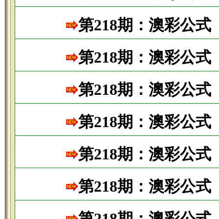
第218期：澳彩公式
第218期：澳彩公式
第218期：澳彩公式
第218期：澳彩公式
第218期：澳彩公式
第218期：澳彩公式
第218期：澳彩公式