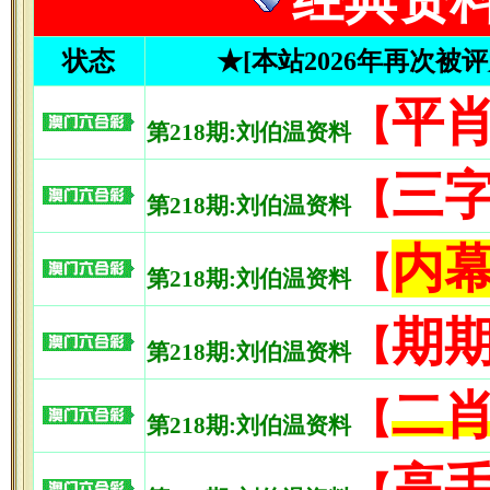
状态
★[本站2026年再次被评
平
【
第218期:刘伯温资料
三
【
第218期:刘伯温资料
内
【
第218期:刘伯温资料
期
【
第218期:刘伯温资料
二肖
【
第218期:刘伯温资料
高