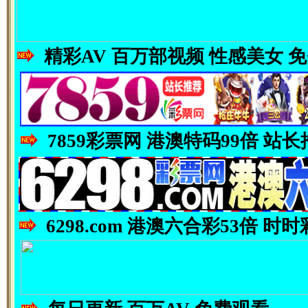
精彩AV 百万部视频 性感美女 
7859彩票网 港澳特码99倍 站
6298.com 港澳六合彩53倍 时时彩